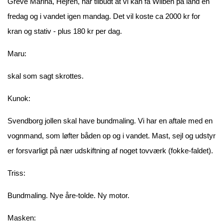
Greve Marina, Hejren, har tilbudt at vi kan få Wilben på land en
fredag og i vandet igen mandag. Det vil koste ca 2000 kr for
kran og stativ - plus 180 kr per dag.
Maru:
skal som sagt skrottes.
Kunok:
Svendborg jollen skal have bundmaling. Vi har en aftale med en
vognmand, som løfter båden op og i vandet. Mast, sejl og udstyr
er forsvarligt på nær udskiftning af noget tovværk (fokke-faldet).
Triss:
Bundmaling. Nye åre-tolde. Ny motor.
Masken: