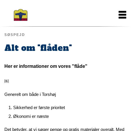
Gå
Main
til
hovedindhold
navigation
SØSPEJD
Alt om "flåden"
Her er informationer om vores "flåde"
￼
Generelt om både i Torshøj
Sikkerhed er første prioritet
Økonomi er næste
Det betyder, at vi søger penge og gratis materialer overalt. Med